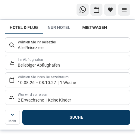
HOTEL & FLUG
NUR HOTEL
MIETWAGEN
Welche
Unterkunft
Wählen Sie Ihr Reiseziel
ist die
Alle Reiseziele
richtige
Wahl?
Ihr Abflughafen
Beliebiger Abflughafen
Hier
kommen
Wählen Sie Ihren Reisezeitraum
10.08.26
–
08.10.27
1 Woche
unsere
Hoteltipps
Wer wird verreisen
2 Erwachsene
Keine Kinder
SUCHE
Mehr