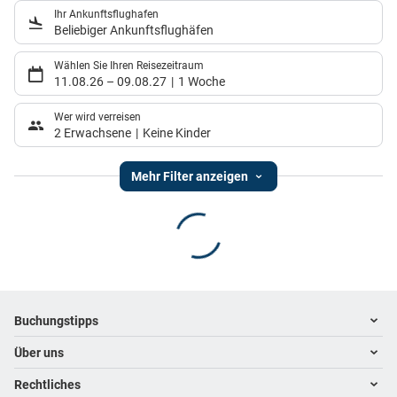
Ihr Ankunftsflughafen
Beliebiger Ankunftsflughäfen
Wählen Sie Ihren Reisezeitraum
11.08.26
–
09.08.27
1 Woche
Wer wird verreisen
2 Erwachsene
Keine Kinder
Mehr Filter anzeigen
Footer
Footer navigation
Buchungstipps
Über uns
Warum im Reisebüro buchen
Hoteltipps
Rechtliches
Kontakt