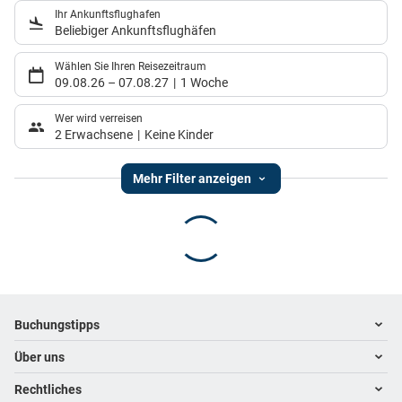
Ihr Ankunftsflughafen
Beliebiger Ankunftsflughäfen
Wählen Sie Ihren Reisezeitraum
09.08.26
–
07.08.27
1 Woche
Wer wird verreisen
2 Erwachsene
Keine Kinder
Mehr Filter anzeigen
Footer
Footer navigation
Buchungstipps
Über uns
Warum im Reisebüro buchen
Hoteltipps
Rechtliches
Kontakt