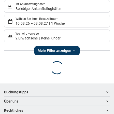
Ihr Ankunftsflughafen
Beliebiger Ankunftsflughäfen
Wählen Sie Ihren Reisezeitraum
10.08.26
–
08.08.27
1 Woche
Wer wird verreisen
2 Erwachsene
Keine Kinder
Mehr Filter anzeigen
Footer
Footer navigation
Buchungstipps
Über uns
Warum im Reisebüro buchen
Hoteltipps
Rechtliches
Kontakt